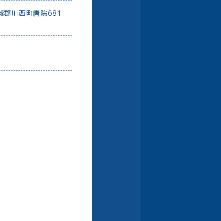
磯城郡川⻄町唐院681