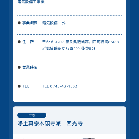
電気設備工事業
事業概要
電気設備一式
住 所
〒636-0202 奈良県磯城郡川⻄町結崎830‐8
近鉄結崎駅から西北へ徒歩8分
営業時間
TEL
TEL 0745-43-1533
お寺
浄土真宗本願寺派 西光寺