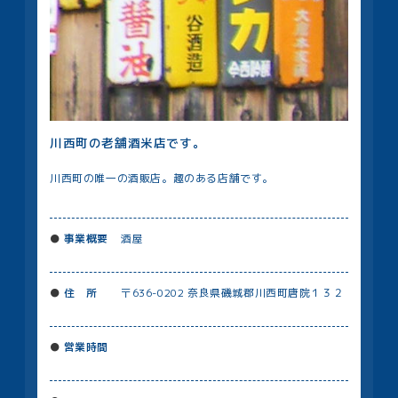
川西町の老舗酒米店です。
川西町の唯一の酒販店。趣のある店舗です。
事業概要
酒屋
住 所
〒636-0202 奈良県磯城郡川⻄町唐院１３２
営業時間