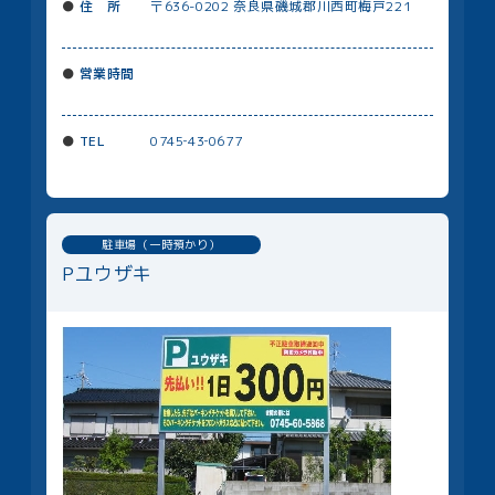
住 所
〒636-0202 奈良県磯城郡川⻄町梅戸221
営業時間
TEL
0745‐43‐0677
駐車場（一時預かり）
Pユウザキ