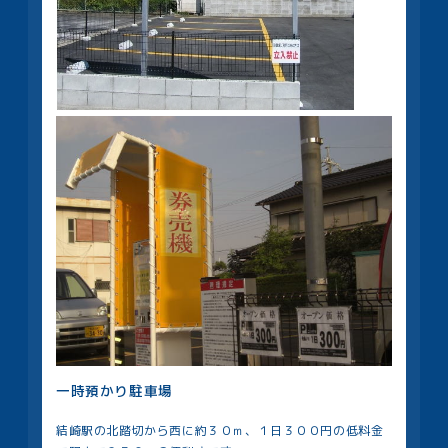
一時預かり駐車場
結崎駅の北踏切から西に約３０ｍ、１日３００円の低料金