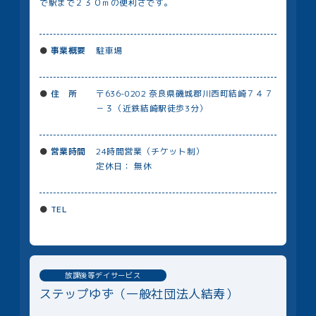
で駅まで２３０ｍの便利さです。
事業概要
駐車場
住 所
〒636-0202 奈良県磯城郡川⻄町結崎７４７
－３（近鉄結崎駅徒歩3分）
営業時間
24時間営業（チケット制）
定休日： 無休
TEL
放課後等デイサービス
ステップゆず（一般社団法人結寿）