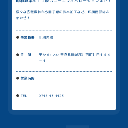
印刷製本加工全般はユーエフオペレーションまで！
様々な広報媒体から冊子類の製本加工など、印刷関係はお
まかせ！
事業概要
印刷先般
住 所
〒636-0202 奈良県磯城郡川⻄町吐田１４４
－１
営業時間
TEL
0745-43-1423