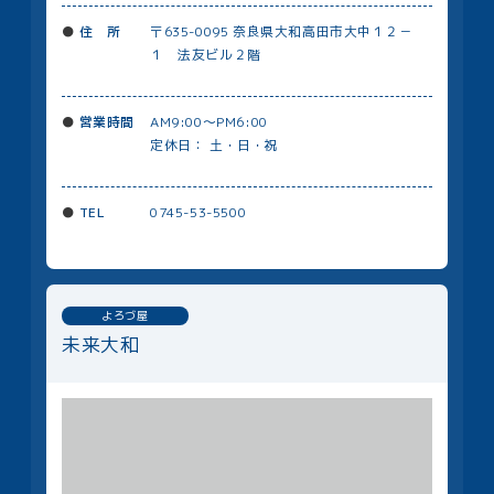
住 所
〒635-0095 奈良県大和高田市大中１２－
１ 法友ビル２階
営業時間
AM9:00～PM6:00
定休日： 土・日・祝
TEL
0745-53-5500
よろづ屋
未来大和