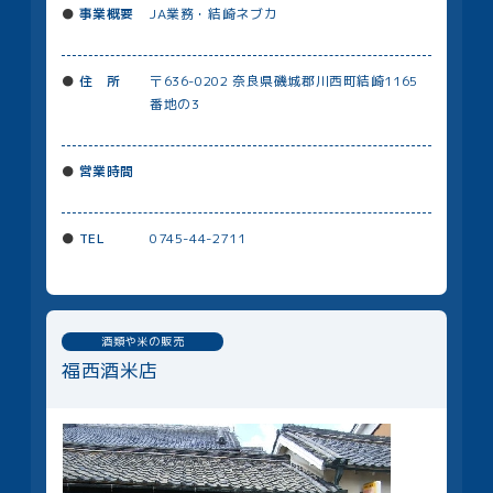
事業概要
JA業務・結崎ネブカ
住 所
〒636-0202 奈良県磯城郡川⻄町結崎1165
番地の3
営業時間
TEL
0745-44-2711
酒類や米の販売
福西酒米店