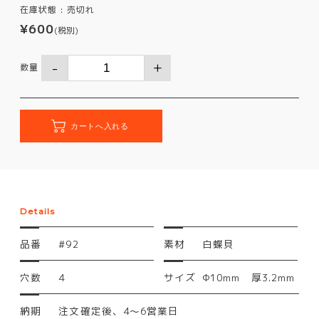
在庫状態 :
売切れ
¥600
(税別)
数量
Details
品番
#92
素材
白蝶貝
穴数
4
サイズ
Φ10mm 厚3.2mm
納期
注文確定後、4～6営業日