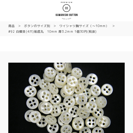
商品
ボタンのサイズ別
ワイシャツ胸サイズ（〜10mm）
#92 白蝶貝(4穴)船底丸 10mm 厚3.2mm 1個30円(税抜)