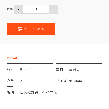
数量
Details
品番
914MM
素材
高瀬貝
穴数
2
サイズ
Φ10mm
納期
注文確定後、4～6営業日