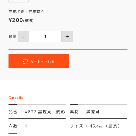
在庫状態 :
在庫有り
¥200
(税別)
数量
Details
品番
#822 黒蝶貝 変形
素材
黒蝶貝
穴数
1
サイズ
Φ45.4㎜（最長）