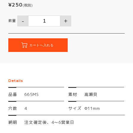
¥250
(税別)
数量
Details
品番
665MS
素材
高瀬貝
穴数
4
サイズ
Φ11mm
納期
注文確定後、4～6営業日