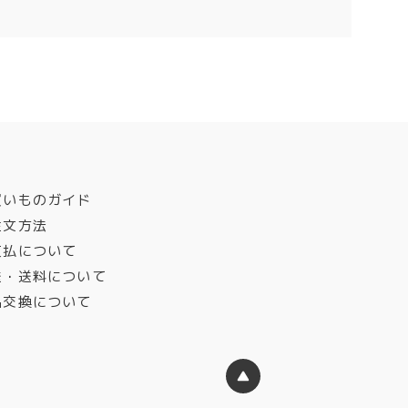
買いものガイド
注文方法
支払について
送・送料について
品交換について