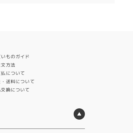
買いものガイド
注文方法
支払について
送・送料について
品交換について