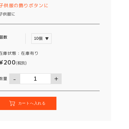
子供服の飾りボタンに
子供服に
個数
在庫状態 :
在庫有り
¥200
(税別)
数量