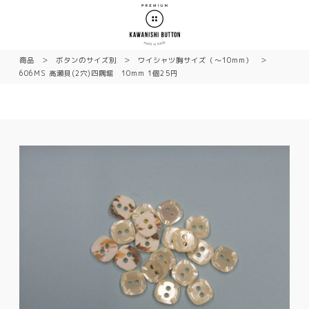
商品
ボタンのサイズ別
ワイシャツ胸サイズ（〜10mm）
606MS 高瀬貝(2穴)四隅堀 10mm 1個25円