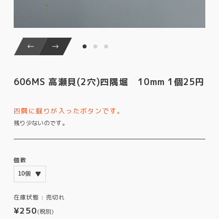
606MS 高瀬貝(2穴)四隅堀 10mm 1個25円
四隅に掘りが入ったボタンです。
残り少ないのです。
個数
在庫状態 :
売切れ
¥250
(税別)