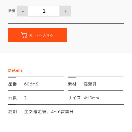
数量
Details
品番
606MS
素材
高瀬貝
穴数
2
サイズ
Φ10mm
納期
注文確定後、4～6営業日