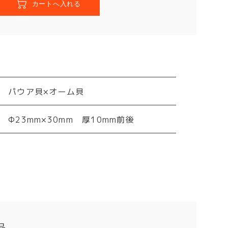
パウア貝×オーム貝
Φ23mm×30mm 厚10mm前後
品