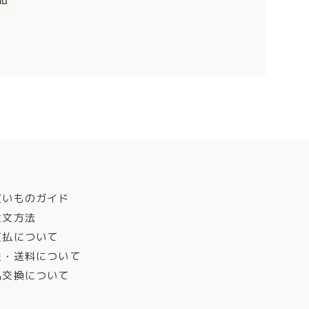
買いものガイド
注文方法
支払について
送・送料について
品交換について