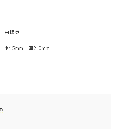
白蝶貝
Φ15mm 厚2.0mm
品