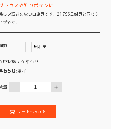
ブラウスや飾りボタンに
美しい輝きを放つ白蝶貝です。217SS黒蝶貝と同じタ
イプです。
個数
在庫状態 :
在庫有り
¥650
(税別)
数量