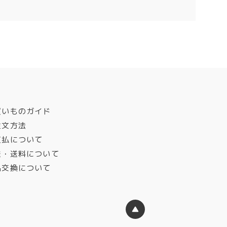
買いものガイド
注文方法
支払について
送・送料について
品交換について