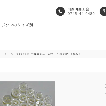
川西町商工会
0745-44-0480
ボタンのサイズ別
mm）
242SS※ 白蝶貝9㎜ 4穴 １個75円（税抜）