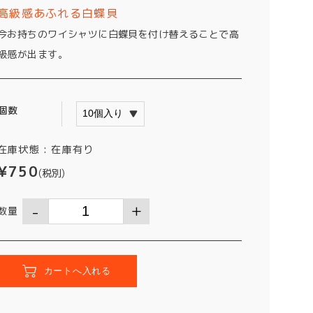
高級感あふれる白蝶貝
今お持ちのワイシャツに白蝶貝を付け替えることで高
級感が出ます。
個数
在庫状態 :
在庫有り
¥750
(税別)
数量