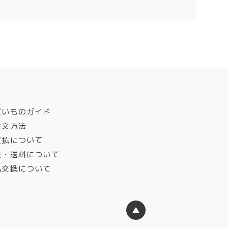
買いものガイド
注文方法
支払について
送・送料について
品交換について