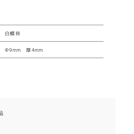
白蝶貝
Φ9mm 厚4mm
品