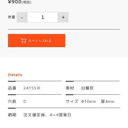
¥900
(税別)
数量
Details
品番
241SS※
素材
白蝶貝
穴数
0
サイズ
Φ10mm 厚4mm
納期
注文確定後、4～6営業日