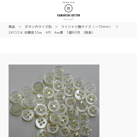
商品
ボタンのサイズ別
ワイシャツ胸サイズ（〜10mm）
241SS※ 白蝶貝10㎜ 4穴 4㎜厚 1個60円 (税抜)