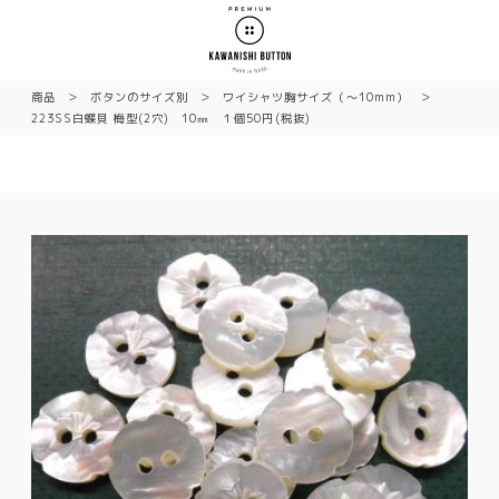
商品
ボタンのサイズ別
ワイシャツ胸サイズ（〜10mm）
223SS白蝶貝 梅型(2穴) 10㎜ １個50円(税抜)