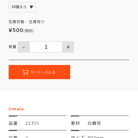
在庫状態 :
在庫有り
¥500
(税別)
数量
Details
品番
223SS
素材
白蝶貝
穴数
2
サイズ
Φ10mm